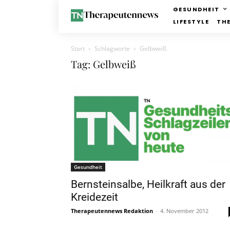
GESUNDHEIT
LIFESTYLE
TH
Start
Schlagworte
Gelbweiß
Tag: Gelbweiß
Gesundheit
Bernsteinsalbe, Heilkraft aus der
Kreidezeit
Therapeutennews Redaktion
-
4. November 2012