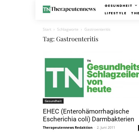
GESUNDHEIT
LIFESTYLE
TH
Start
Schlagworte
Gastroenteritis
Tag: Gastroenteritis
Gesundheit
EHEC (Enterohämorrhagische
Escherichia coli) Darmbakterien
Therapeutennews Redaktion
-
2. Juni 2011