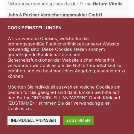
Nahrungsergänungsprodukte der Firma
Natura Vitalis
Jahn & Partner Versicherungsmakler GmbH
-
Versicherungen und Finanzdienstleistungen seit 1986 -
Professioneller Rundumschutz seit über 30 Jahren.
COOKIE EINSTELLUNGEN
Wir verwenden Cookies, welche für die
ordnungsgemäße Funktionsfähigkeit unserer Website
notwendig sind. Diese Cookies stellen anonym
Impressum
Nutzungsbedingungen
grundlegende Funktionalitäten und
Sicherheitsfunktionen der Website sicher. Weiterhin
Datenschutzerklärung
Therapeutenkatalog
Über uns
verwenden wir Cookies um die Nutzerfreundlichkeit zu
erhöhen und ein bestmögliches Angebot präsentieren zu
können.
© 2023 Therapeutennews.de
Möchten Sie individuell auswählen welche Cookies am
besten für Sie geeignet sind dann klicken Sie bitte auf
den Button "INDIVIDUELL ANPASSEN". Durch Klick auf
"ZUSTIMMEN" stimmen Sie der Verwendung aller
Cookies zu.
INDIVIDUELL ANPASSEN
ZUSTIMMEN