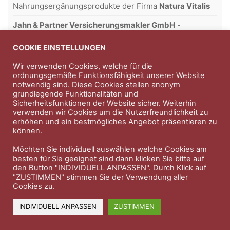
Nahrungsergänungsprodukte der Firma
Natura Vitalis
Jahn & Partner Versicherungsmakler GmbH
-
Versicherungen und Finanzdienstleistungen seit 1986 -
Professioneller Rundumschutz seit über 30 Jahren.
COOKIE EINSTELLUNGEN
Wir verwenden Cookies, welche für die
ordnungsgemäße Funktionsfähigkeit unserer Website
notwendig sind. Diese Cookies stellen anonym
Impressum
Nutzungsbedingungen
grundlegende Funktionalitäten und
Sicherheitsfunktionen der Website sicher. Weiterhin
Datenschutzerklärung
Therapeutenkatalog
Über uns
verwenden wir Cookies um die Nutzerfreundlichkeit zu
erhöhen und ein bestmögliches Angebot präsentieren zu
können.
© 2023 Therapeutennews.de
Möchten Sie individuell auswählen welche Cookies am
besten für Sie geeignet sind dann klicken Sie bitte auf
den Button "INDIVIDUELL ANPASSEN". Durch Klick auf
"ZUSTIMMEN" stimmen Sie der Verwendung aller
Cookies zu.
INDIVIDUELL ANPASSEN
ZUSTIMMEN