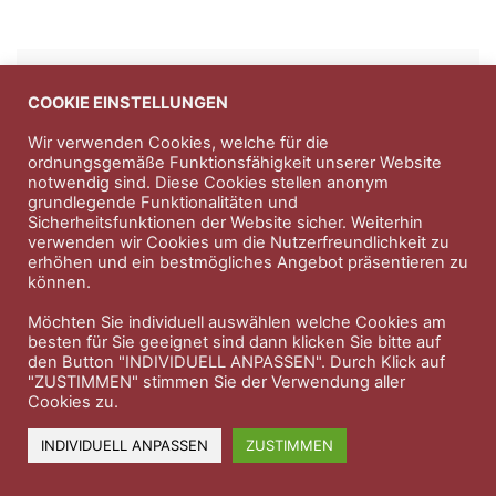
Anzeigen
COOKIE EINSTELLUNGEN
Entdecken Sie die hochwertigen
Wir verwenden Cookies, welche für die
ordnungsgemäße Funktionsfähigkeit unserer Website
Nahrungsergänungsprodukte der Firma
Natura Vitalis
notwendig sind. Diese Cookies stellen anonym
grundlegende Funktionalitäten und
Jahn & Partner Versicherungsmakler GmbH
-
Sicherheitsfunktionen der Website sicher. Weiterhin
Versicherungen und Finanzdienstleistungen seit 1986 -
verwenden wir Cookies um die Nutzerfreundlichkeit zu
Professioneller Rundumschutz seit über 30 Jahren.
erhöhen und ein bestmögliches Angebot präsentieren zu
können.
Möchten Sie individuell auswählen welche Cookies am
besten für Sie geeignet sind dann klicken Sie bitte auf
Impressum
Nutzungsbedingungen
den Button "INDIVIDUELL ANPASSEN". Durch Klick auf
"ZUSTIMMEN" stimmen Sie der Verwendung aller
Datenschutzerklärung
Therapeutenkatalog
Über uns
Cookies zu.
© 2023 Therapeutennews.de
INDIVIDUELL ANPASSEN
ZUSTIMMEN