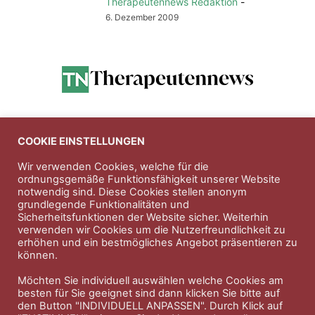
Therapeutennews Redaktion
-
6. Dezember 2009
Anzeigen
COOKIE EINSTELLUNGEN
Wir verwenden Cookies, welche für die
ordnungsgemäße Funktionsfähigkeit unserer Website
Entdecken Sie die hochwertigen
notwendig sind. Diese Cookies stellen anonym
Nahrungsergänungsprodukte der Firma
Natura Vitalis
grundlegende Funktionalitäten und
Sicherheitsfunktionen der Website sicher. Weiterhin
Jahn & Partner Versicherungsmakler GmbH
-
verwenden wir Cookies um die Nutzerfreundlichkeit zu
Versicherungen und Finanzdienstleistungen seit 1986 -
erhöhen und ein bestmögliches Angebot präsentieren zu
Professioneller Rundumschutz seit über 30 Jahren.
können.
Möchten Sie individuell auswählen welche Cookies am
besten für Sie geeignet sind dann klicken Sie bitte auf
den Button "INDIVIDUELL ANPASSEN". Durch Klick auf
Impressum
Nutzungsbedingungen