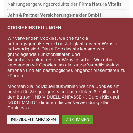
Nahrungsergänungsprodukte der Firma
Natura Vitalis
Jahn & Partner Versicherungsmakler GmbH
-
Versicherungen und Finanzdienstleistungen seit 1986 -
Professioneller Rundumschutz seit über 30 Jahren.
COOKIE EINSTELLUNGEN
Wir verwenden Cookies, welche für die
ordnungsgemäße Funktionsfähigkeit unserer Website
notwendig sind. Diese Cookies stellen anonym
Impressum
Nutzungsbedingungen
grundlegende Funktionalitäten und
Sicherheitsfunktionen der Website sicher. Weiterhin
Datenschutzerklärung
Therapeutenkatalog
Über uns
verwenden wir Cookies um die Nutzerfreundlichkeit zu
erhöhen und ein bestmögliches Angebot präsentieren zu
können.
© 2023 Therapeutennews.de
Möchten Sie individuell auswählen welche Cookies am
besten für Sie geeignet sind dann klicken Sie bitte auf
den Button "INDIVIDUELL ANPASSEN". Durch Klick auf
"ZUSTIMMEN" stimmen Sie der Verwendung aller
Cookies zu.
INDIVIDUELL ANPASSEN
ZUSTIMMEN