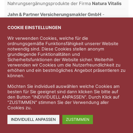
Nahrungsergänungsprodukte der Firma
Natura Vitalis
Jahn & Partner Versicherungsmakler GmbH
-
Versicherungen und Finanzdienstleistungen seit 1986 -
Professioneller Rundumschutz seit über 30 Jahren.
COOKIE EINSTELLUNGEN
Wir verwenden Cookies, welche für die
ordnungsgemäße Funktionsfähigkeit unserer Website
notwendig sind. Diese Cookies stellen anonym
Impressum
Nutzungsbedingungen
grundlegende Funktionalitäten und
Sicherheitsfunktionen der Website sicher. Weiterhin
Datenschutzerklärung
Therapeutenkatalog
Über uns
verwenden wir Cookies um die Nutzerfreundlichkeit zu
erhöhen und ein bestmögliches Angebot präsentieren zu
können.
© 2023 Therapeutennews.de
Möchten Sie individuell auswählen welche Cookies am
besten für Sie geeignet sind dann klicken Sie bitte auf
den Button "INDIVIDUELL ANPASSEN". Durch Klick auf
"ZUSTIMMEN" stimmen Sie der Verwendung aller
Cookies zu.
INDIVIDUELL ANPASSEN
ZUSTIMMEN