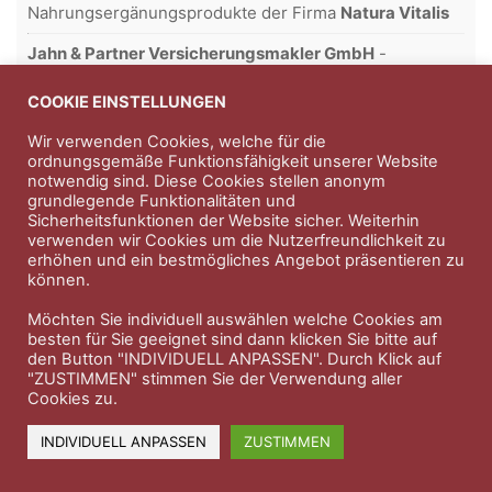
Nahrungsergänungsprodukte der Firma
Natura Vitalis
Jahn & Partner Versicherungsmakler GmbH
-
Versicherungen und Finanzdienstleistungen seit 1986 -
Professioneller Rundumschutz seit über 30 Jahren.
COOKIE EINSTELLUNGEN
Wir verwenden Cookies, welche für die
ordnungsgemäße Funktionsfähigkeit unserer Website
notwendig sind. Diese Cookies stellen anonym
Impressum
Nutzungsbedingungen
grundlegende Funktionalitäten und
Sicherheitsfunktionen der Website sicher. Weiterhin
Datenschutzerklärung
Therapeutenkatalog
Über uns
verwenden wir Cookies um die Nutzerfreundlichkeit zu
erhöhen und ein bestmögliches Angebot präsentieren zu
können.
© 2023 Therapeutennews.de
Möchten Sie individuell auswählen welche Cookies am
besten für Sie geeignet sind dann klicken Sie bitte auf
den Button "INDIVIDUELL ANPASSEN". Durch Klick auf
"ZUSTIMMEN" stimmen Sie der Verwendung aller
Cookies zu.
INDIVIDUELL ANPASSEN
ZUSTIMMEN