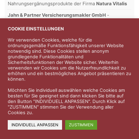
Nahrungsergänungsprodukte der Firma
Natura Vitalis
Jahn & Partner Versicherungsmakler GmbH
-
Versicherungen und Finanzdienstleistungen seit 1986 -
Professioneller Rundumschutz seit über 30 Jahren.
COOKIE EINSTELLUNGEN
Wir verwenden Cookies, welche für die
ordnungsgemäße Funktionsfähigkeit unserer Website
notwendig sind. Diese Cookies stellen anonym
Impressum
Nutzungsbedingungen
grundlegende Funktionalitäten und
Sicherheitsfunktionen der Website sicher. Weiterhin
Datenschutzerklärung
Therapeutenkatalog
Über uns
verwenden wir Cookies um die Nutzerfreundlichkeit zu
erhöhen und ein bestmögliches Angebot präsentieren zu
können.
© 2023 Therapeutennews.de
Möchten Sie individuell auswählen welche Cookies am
besten für Sie geeignet sind dann klicken Sie bitte auf
den Button "INDIVIDUELL ANPASSEN". Durch Klick auf
"ZUSTIMMEN" stimmen Sie der Verwendung aller
Cookies zu.
INDIVIDUELL ANPASSEN
ZUSTIMMEN