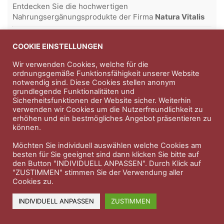
Entdecken Sie die hochwertigen
Nahrungsergänungsprodukte der Firma
Natura Vitalis
Jahn & Partner Versicherungsmakler GmbH
-
Versicherungen und Finanzdienstleistungen seit 1986 -
COOKIE EINSTELLUNGEN
Professioneller Rundumschutz seit über 30 Jahren.
Wir verwenden Cookies, welche für die
ordnungsgemäße Funktionsfähigkeit unserer Website
notwendig sind. Diese Cookies stellen anonym
grundlegende Funktionalitäten und
Impressum
Nutzungsbedingungen
Sicherheitsfunktionen der Website sicher. Weiterhin
verwenden wir Cookies um die Nutzerfreundlichkeit zu
Datenschutzerklärung
Therapeutenkatalog
Über uns
erhöhen und ein bestmögliches Angebot präsentieren zu
können.
© 2023 Therapeutennews.de
Möchten Sie individuell auswählen welche Cookies am
besten für Sie geeignet sind dann klicken Sie bitte auf
den Button "INDIVIDUELL ANPASSEN". Durch Klick auf
"ZUSTIMMEN" stimmen Sie der Verwendung aller
Cookies zu.
INDIVIDUELL ANPASSEN
ZUSTIMMEN