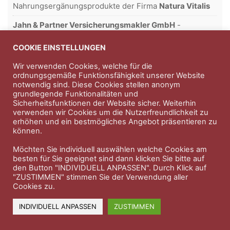
Nahrungsergänungsprodukte der Firma
Natura Vitalis
Jahn & Partner Versicherungsmakler GmbH
-
Versicherungen und Finanzdienstleistungen seit 1986 -
Professioneller Rundumschutz seit über 30 Jahren.
COOKIE EINSTELLUNGEN
Wir verwenden Cookies, welche für die
ordnungsgemäße Funktionsfähigkeit unserer Website
notwendig sind. Diese Cookies stellen anonym
Impressum
Nutzungsbedingungen
grundlegende Funktionalitäten und
Sicherheitsfunktionen der Website sicher. Weiterhin
Datenschutzerklärung
Therapeutenkatalog
Über uns
verwenden wir Cookies um die Nutzerfreundlichkeit zu
erhöhen und ein bestmögliches Angebot präsentieren zu
können.
© 2023 Therapeutennews.de
Möchten Sie individuell auswählen welche Cookies am
besten für Sie geeignet sind dann klicken Sie bitte auf
den Button "INDIVIDUELL ANPASSEN". Durch Klick auf
"ZUSTIMMEN" stimmen Sie der Verwendung aller
Cookies zu.
INDIVIDUELL ANPASSEN
ZUSTIMMEN