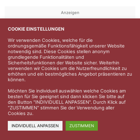
Anzeigen
COOKIE EINSTELLUNGEN
Entdecken Sie die hochwertigen
Nahrungsergänungsprodukte der Firma
Natura Vitalis
Wir verwenden Cookies, welche für die
ordnungsgemäße Funktionsfähigkeit unserer Website
Jahn & Partner Versicherungsmakler GmbH
-
notwendig sind. Diese Cookies stellen anonym
grundlegende Funktionalitäten und
Versicherungen und Finanzdienstleistungen seit 1986 -
Sicherheitsfunktionen der Website sicher. Weiterhin
Professioneller Rundumschutz seit über 30 Jahren.
verwenden wir Cookies um die Nutzerfreundlichkeit zu
erhöhen und ein bestmögliches Angebot präsentieren zu
können.
Impressum
Nutzungsbedingungen
Möchten Sie individuell auswählen welche Cookies am
besten für Sie geeignet sind dann klicken Sie bitte auf
Datenschutzerklärung
Therapeutenkatalog
Über uns
den Button "INDIVIDUELL ANPASSEN". Durch Klick auf
"ZUSTIMMEN" stimmen Sie der Verwendung aller
Cookies zu.
© 2023 Therapeutennews.de
INDIVIDUELL ANPASSEN
ZUSTIMMEN