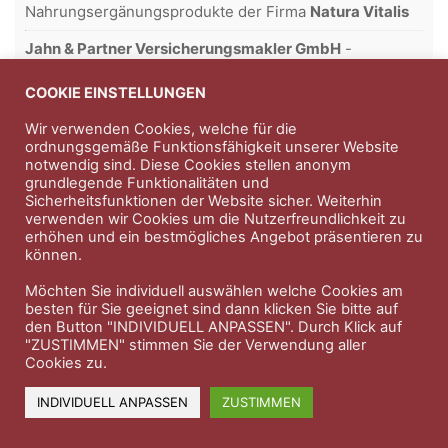
Nahrungsergänungsprodukte der Firma
Natura Vitalis
Jahn & Partner Versicherungsmakler GmbH
-
Versicherungen und Finanzdienstleistungen seit 1986 -
Professioneller Rundumschutz seit über 30 Jahren.
COOKIE EINSTELLUNGEN
Wir verwenden Cookies, welche für die
ordnungsgemäße Funktionsfähigkeit unserer Website
notwendig sind. Diese Cookies stellen anonym
Impressum
Nutzungsbedingungen
grundlegende Funktionalitäten und
Sicherheitsfunktionen der Website sicher. Weiterhin
Datenschutzerklärung
Therapeutenkatalog
Über uns
verwenden wir Cookies um die Nutzerfreundlichkeit zu
erhöhen und ein bestmögliches Angebot präsentieren zu
können.
© 2023 Therapeutennews.de
Möchten Sie individuell auswählen welche Cookies am
besten für Sie geeignet sind dann klicken Sie bitte auf
den Button "INDIVIDUELL ANPASSEN". Durch Klick auf
"ZUSTIMMEN" stimmen Sie der Verwendung aller
Cookies zu.
INDIVIDUELL ANPASSEN
ZUSTIMMEN