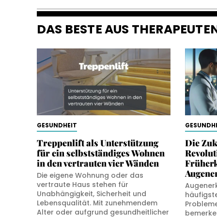
DAS BESTE AUS THERAPEUT
GESUNDHEIT
GESUNDHE
Treppenlift als Unterstützung
Die Zuk
für ein selbstständiges Wohnen
Revolut
in den vertrauten vier Wänden
Früher
Augene
Die eigene Wohnung oder das
vertraute Haus stehen für
Augener
Unabhängigkeit, Sicherheit und
häufigst
Lebensqualität. Mit zunehmendem
Probleme
Alter oder aufgrund gesundheitlicher
bemerken