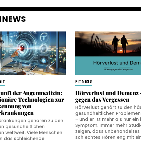
ENNEWS
IT
FITNESS
unft der Augenmedizin:
Hörverlust und Demenz 
ionäre Technologien zur
gegen das Vergessen
kennung von
Hörverlust gehört zu den hä
rkrankungen
gesundheitlichen Problemen 
– und er ist mehr als nur ein 
krankungen gehören zu den
Symptom. Immer mehr Studi
en gesundheitlichen
zeigen, dass unbehandeltes
n weltweit. Viele Menschen
schlechtes Hören eng mit e
 das schleichende