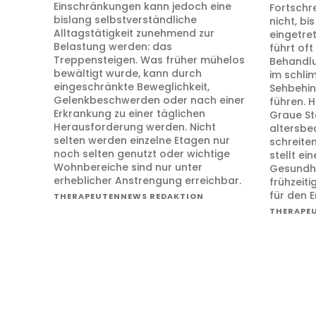
Einschränkungen kann jedoch eine
Fortschr
bislang selbstverständliche
nicht, bi
Alltagstätigkeit zunehmend zur
eingetre
Belastung werden: das
führt of
Treppensteigen. Was früher mühelos
Behandlu
bewältigt wurde, kann durch
im schli
eingeschränkte Beweglichkeit,
Sehbehin
Gelenkbeschwerden oder nach einer
führen. 
Erkrankung zu einer täglichen
Graue St
Herausforderung werden. Nicht
altersbe
selten werden einzelne Etagen nur
schreite
noch selten genutzt oder wichtige
stellt e
Wohnbereiche sind nur unter
Gesundhe
erheblicher Anstrengung erreichbar.
frühzeit
für den E
THERAPEUTENNEWS REDAKTION
THERAPE