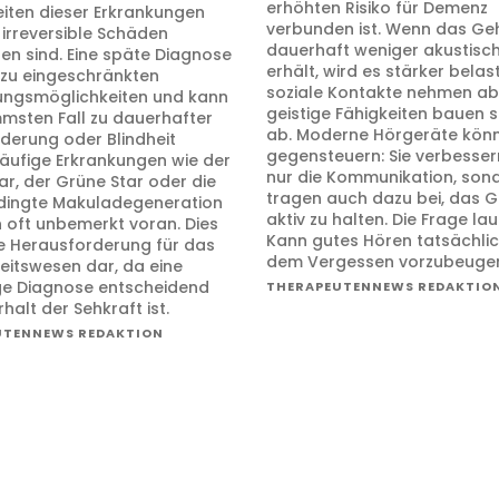
erhöhten Risiko für Demenz
eiten dieser Erkrankungen
verbunden ist. Wenn das Geh
s irreversible Schäden
dauerhaft weniger akustisch
ten sind. Eine späte Diagnose
erhält, wird es stärker belast
t zu eingeschränkten
soziale Kontakte nehmen ab
ngsmöglichkeiten und kann
geistige Fähigkeiten bauen s
mmsten Fall zu dauerhafter
ab. Moderne Hörgeräte könn
derung oder Blindheit
gegensteuern: Sie verbesser
Häufige Erkrankungen wie der
nur die Kommunikation, son
ar, der Grüne Star oder die
tragen auch dazu bei, das G
dingte Makuladegeneration
aktiv zu halten. Die Frage lau
n oft unbemerkt voran. Dies
Kann gutes Hören tatsächlic
ine Herausforderung für das
dem Vergessen vorzubeuge
itswesen dar, da eine
ige Diagnose entscheidend
THERAPEUTENNEWS REDAKTIO
rhalt der Sehkraft ist.
UTENNEWS REDAKTION