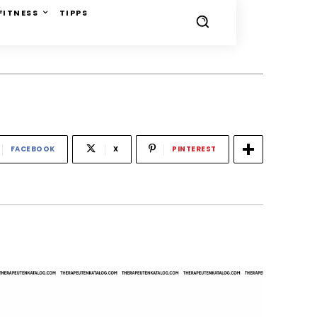
FITNESS
TIPPS
FACEBOOK
X
PINTEREST
-