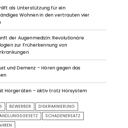
ift als Unterstützung für ein
tändiges Wohnen in den vertrauten vier
n
unft der Augenmedizin: Revolutionäre
ogien zur Früherkennung von
rkrankungen
ust und Demenz – Hören gegen das
sen
it Hörgeräten – aktiv trotz Hörsystem
G
BEWERBER
DISKRIMINIERUNG
HANDLUNGSGESETZ
SCHADENERSATZ
AHREN