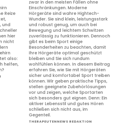
zwar in den meisten Fällen ohne
irn
Einschränkungen. Moderne
e Reize
Hörgeräte sind wahre Hightech-
et,
Wunder. Sie sind klein, leistungsstark
, und
und robust genug, um auch bei
chneller
Bewegung und leichtem Schwitzen
en hier
zuverlässig zu funktionieren. Dennoch
n nicht
gibt es beim Sport einige
dern
Besonderheiten zu beachten, damit
ehirn
Ihre Hörgeräte optimal geschützt
tet also:
bleiben und Sie sich rundum
h helfen,
wohlfühlen können. In diesem Beitrag
n?
erfahren Sie, wie Sie mit Hörgeräten
sicher und komfortabel Sport treiben
N
können. Wir geben praktische Tipps,
stellen geeignete Zubehörlösungen
vor und zeigen, welche Sportarten
sich besonders gut eignen. Denn: Ein
aktiver Lebensstil und gutes Hören
schließen sich nicht aus, im
Gegenteil.
THERAPEUTENNEWS REDAKTION