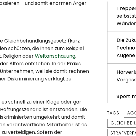
 passieren – und somit enormen Ärger
Treppenl
selbsts
Wände
Die Zuk
ne Gleichbehandlungsgesetz (kurz
Technol
en schützen, die ihnen zum Beispiel
Augene
, Religion oder
Weltanschauung
,
der Alters entstehen. In der Praxis
ür Unternehmen, weil sie damit rechnen
Hörverl
er Diskriminierung verklagt zu
Verges
Sport m
es schnell zu einer Klage oder gar
aftungsszenario ist entstanden. Die
TAGS
AG
iskriminierten umgekehrt und damit
GLEICHBE
en verantwortliche Mitarbeiter ist es
zu verteidigen. Sofern der
STRAFVERF