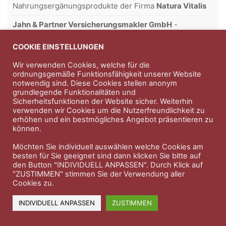
Nahrungsergänungsprodukte der Firma
Natura Vitalis
Jahn & Partner Versicherungsmakler GmbH
-
Versicherungen und Finanzdienstleistungen seit 1986 -
Professioneller Rundumschutz seit über 30 Jahren.
COOKIE EINSTELLUNGEN
Wir verwenden Cookies, welche für die
ordnungsgemäße Funktionsfähigkeit unserer Website
notwendig sind. Diese Cookies stellen anonym
Impressum
Nutzungsbedingungen
grundlegende Funktionalitäten und
Sicherheitsfunktionen der Website sicher. Weiterhin
Datenschutzerklärung
Therapeutenkatalog
Über uns
verwenden wir Cookies um die Nutzerfreundlichkeit zu
erhöhen und ein bestmögliches Angebot präsentieren zu
können.
© 2023 Therapeutennews.de
Möchten Sie individuell auswählen welche Cookies am
besten für Sie geeignet sind dann klicken Sie bitte auf
den Button "INDIVIDUELL ANPASSEN". Durch Klick auf
"ZUSTIMMEN" stimmen Sie der Verwendung aller
Cookies zu.
INDIVIDUELL ANPASSEN
ZUSTIMMEN