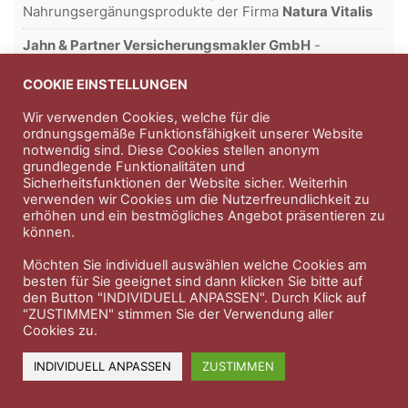
Nahrungsergänungsprodukte der Firma
Natura Vitalis
Jahn & Partner Versicherungsmakler GmbH
-
Versicherungen und Finanzdienstleistungen seit 1986 -
Professioneller Rundumschutz seit über 30 Jahren.
COOKIE EINSTELLUNGEN
Wir verwenden Cookies, welche für die
ordnungsgemäße Funktionsfähigkeit unserer Website
notwendig sind. Diese Cookies stellen anonym
Impressum
Nutzungsbedingungen
grundlegende Funktionalitäten und
Sicherheitsfunktionen der Website sicher. Weiterhin
Datenschutzerklärung
Therapeutenkatalog
Über uns
verwenden wir Cookies um die Nutzerfreundlichkeit zu
erhöhen und ein bestmögliches Angebot präsentieren zu
können.
© 2023 Therapeutennews.de
Möchten Sie individuell auswählen welche Cookies am
besten für Sie geeignet sind dann klicken Sie bitte auf
den Button "INDIVIDUELL ANPASSEN". Durch Klick auf
"ZUSTIMMEN" stimmen Sie der Verwendung aller
Cookies zu.
INDIVIDUELL ANPASSEN
ZUSTIMMEN