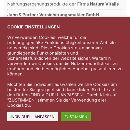
Nahrungsergänungsprodukte der Firma
Natura Vitalis
Jahn & Partner Versicherungsmakler GmbH
-
Versicherungen und Finanzdienstleistungen seit 1986 -
Professioneller Rundumschutz seit über 30 Jahren.
COOKIE EINSTELLUNGEN
Wir verwenden Cookies, welche für die
ordnungsgemäße Funktionsfähigkeit unserer Website
notwendig sind. Diese Cookies stellen anonym
Impressum
Nutzungsbedingungen
grundlegende Funktionalitäten und
Sicherheitsfunktionen der Website sicher. Weiterhin
Datenschutzerklärung
Therapeutenkatalog
Über uns
verwenden wir Cookies um die Nutzerfreundlichkeit zu
erhöhen und ein bestmögliches Angebot präsentieren zu
können.
© 2023 Therapeutennews.de
Möchten Sie individuell auswählen welche Cookies am
besten für Sie geeignet sind dann klicken Sie bitte auf
den Button "INDIVIDUELL ANPASSEN". Durch Klick auf
"ZUSTIMMEN" stimmen Sie der Verwendung aller
Cookies zu.
INDIVIDUELL ANPASSEN
ZUSTIMMEN