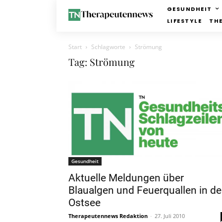
GESUNDHEIT
LIFESTYLE
TH
Start
Schlagworte
Strömung
Tag: Strömung
Gesundheit
Aktuelle Meldungen über
Blaualgen und Feuerquallen in de
Ostsee
Therapeutennews Redaktion
-
27. Juli 2010