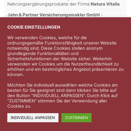
Nahrungsergänungsprodukte der Firma
Natura Vitalis
Jahn & Partner Versicherungsmakler GmbH
-
Versicherungen und Finanzdienstleistungen seit 1986 -
Professioneller Rundumschutz seit über 30 Jahren.
COOKIE EINSTELLUNGEN
Wir verwenden Cookies, welche für die
ordnungsgemäße Funktionsfähigkeit unserer Website
notwendig sind. Diese Cookies stellen anonym
Impressum
Nutzungsbedingungen
grundlegende Funktionalitäten und
Sicherheitsfunktionen der Website sicher. Weiterhin
Datenschutzerklärung
Therapeutenkatalog
Über uns
verwenden wir Cookies um die Nutzerfreundlichkeit zu
erhöhen und ein bestmögliches Angebot präsentieren zu
können.
© 2023 Therapeutennews.de
Möchten Sie individuell auswählen welche Cookies am
besten für Sie geeignet sind dann klicken Sie bitte auf
den Button "INDIVIDUELL ANPASSEN". Durch Klick auf
"ZUSTIMMEN" stimmen Sie der Verwendung aller
Cookies zu.
INDIVIDUELL ANPASSEN
ZUSTIMMEN