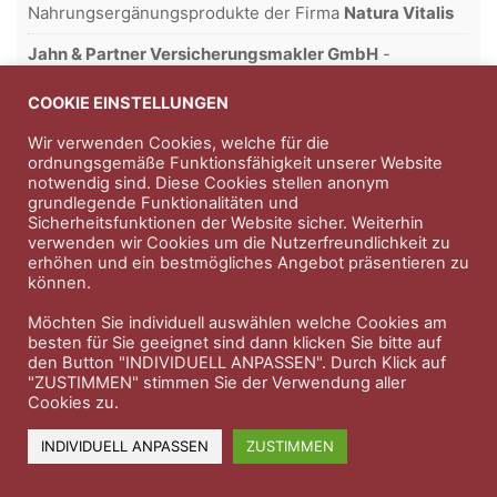
Nahrungsergänungsprodukte der Firma
Natura Vitalis
Jahn & Partner Versicherungsmakler GmbH
-
Versicherungen und Finanzdienstleistungen seit 1986 -
Professioneller Rundumschutz seit über 30 Jahren.
COOKIE EINSTELLUNGEN
Wir verwenden Cookies, welche für die
ordnungsgemäße Funktionsfähigkeit unserer Website
notwendig sind. Diese Cookies stellen anonym
Impressum
Nutzungsbedingungen
grundlegende Funktionalitäten und
Sicherheitsfunktionen der Website sicher. Weiterhin
Datenschutzerklärung
Therapeutenkatalog
Über uns
verwenden wir Cookies um die Nutzerfreundlichkeit zu
erhöhen und ein bestmögliches Angebot präsentieren zu
können.
© 2023 Therapeutennews.de
Möchten Sie individuell auswählen welche Cookies am
besten für Sie geeignet sind dann klicken Sie bitte auf
den Button "INDIVIDUELL ANPASSEN". Durch Klick auf
"ZUSTIMMEN" stimmen Sie der Verwendung aller
Cookies zu.
INDIVIDUELL ANPASSEN
ZUSTIMMEN