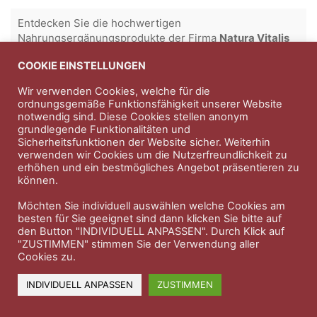
Entdecken Sie die hochwertigen
Nahrungsergänungsprodukte der Firma
Natura Vitalis
Jahn & Partner Versicherungsmakler GmbH
-
COOKIE EINSTELLUNGEN
Versicherungen und Finanzdienstleistungen seit 1986 -
Wir verwenden Cookies, welche für die
Professioneller Rundumschutz seit über 30 Jahren.
ordnungsgemäße Funktionsfähigkeit unserer Website
notwendig sind. Diese Cookies stellen anonym
grundlegende Funktionalitäten und
Sicherheitsfunktionen der Website sicher. Weiterhin
Impressum
Nutzungsbedingungen
verwenden wir Cookies um die Nutzerfreundlichkeit zu
erhöhen und ein bestmögliches Angebot präsentieren zu
Datenschutzerklärung
Therapeutenkatalog
Über uns
können.
Möchten Sie individuell auswählen welche Cookies am
© 2023 Therapeutennews.de
besten für Sie geeignet sind dann klicken Sie bitte auf
den Button "INDIVIDUELL ANPASSEN". Durch Klick auf
"ZUSTIMMEN" stimmen Sie der Verwendung aller
Cookies zu.
INDIVIDUELL ANPASSEN
ZUSTIMMEN