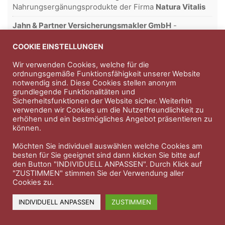
Nahrungsergänungsprodukte der Firma
Natura Vitalis
Jahn & Partner Versicherungsmakler GmbH
-
Versicherungen und Finanzdienstleistungen seit 1986 -
Professioneller Rundumschutz seit über 30 Jahren.
COOKIE EINSTELLUNGEN
Wir verwenden Cookies, welche für die
ordnungsgemäße Funktionsfähigkeit unserer Website
notwendig sind. Diese Cookies stellen anonym
Impressum
Nutzungsbedingungen
grundlegende Funktionalitäten und
Sicherheitsfunktionen der Website sicher. Weiterhin
Datenschutzerklärung
Therapeutenkatalog
Über uns
verwenden wir Cookies um die Nutzerfreundlichkeit zu
erhöhen und ein bestmögliches Angebot präsentieren zu
können.
© 2023 Therapeutennews.de
Möchten Sie individuell auswählen welche Cookies am
besten für Sie geeignet sind dann klicken Sie bitte auf
den Button "INDIVIDUELL ANPASSEN". Durch Klick auf
"ZUSTIMMEN" stimmen Sie der Verwendung aller
Cookies zu.
INDIVIDUELL ANPASSEN
ZUSTIMMEN