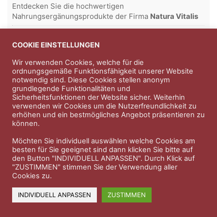
Entdecken Sie die hochwertigen
Nahrungsergänungsprodukte der Firma
Natura Vitalis
Jahn & Partner Versicherungsmakler GmbH
-
Versicherungen und Finanzdienstleistungen seit 1986 -
COOKIE EINSTELLUNGEN
Professioneller Rundumschutz seit über 30 Jahren.
Wir verwenden Cookies, welche für die
ordnungsgemäße Funktionsfähigkeit unserer Website
notwendig sind. Diese Cookies stellen anonym
grundlegende Funktionalitäten und
Impressum
Nutzungsbedingungen
Sicherheitsfunktionen der Website sicher. Weiterhin
verwenden wir Cookies um die Nutzerfreundlichkeit zu
Datenschutzerklärung
Therapeutenkatalog
Über uns
erhöhen und ein bestmögliches Angebot präsentieren zu
können.
© 2023 Therapeutennews.de
Möchten Sie individuell auswählen welche Cookies am
besten für Sie geeignet sind dann klicken Sie bitte auf
den Button "INDIVIDUELL ANPASSEN". Durch Klick auf
"ZUSTIMMEN" stimmen Sie der Verwendung aller
Cookies zu.
INDIVIDUELL ANPASSEN
ZUSTIMMEN