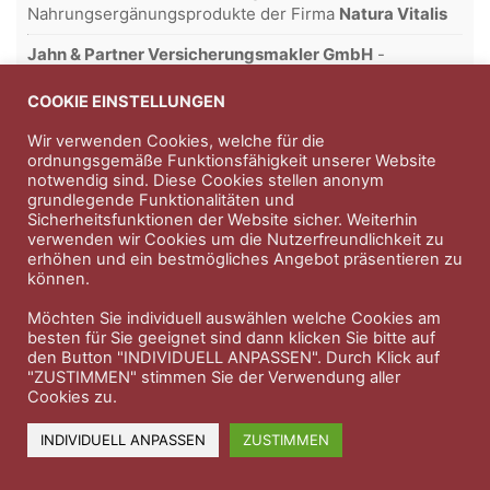
Nahrungsergänungsprodukte der Firma
Natura Vitalis
Jahn & Partner Versicherungsmakler GmbH
-
Versicherungen und Finanzdienstleistungen seit 1986 -
Professioneller Rundumschutz seit über 30 Jahren.
COOKIE EINSTELLUNGEN
Wir verwenden Cookies, welche für die
ordnungsgemäße Funktionsfähigkeit unserer Website
notwendig sind. Diese Cookies stellen anonym
Impressum
Nutzungsbedingungen
grundlegende Funktionalitäten und
Sicherheitsfunktionen der Website sicher. Weiterhin
Datenschutzerklärung
Therapeutenkatalog
Über uns
verwenden wir Cookies um die Nutzerfreundlichkeit zu
erhöhen und ein bestmögliches Angebot präsentieren zu
können.
© 2023 Therapeutennews.de
Möchten Sie individuell auswählen welche Cookies am
besten für Sie geeignet sind dann klicken Sie bitte auf
den Button "INDIVIDUELL ANPASSEN". Durch Klick auf
"ZUSTIMMEN" stimmen Sie der Verwendung aller
Cookies zu.
INDIVIDUELL ANPASSEN
ZUSTIMMEN