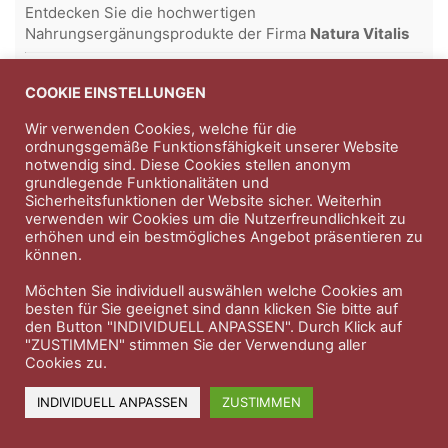
Entdecken Sie die hochwertigen
Nahrungsergänungsprodukte der Firma
Natura Vitalis
Jahn & Partner Versicherungsmakler GmbH
-
Versicherungen und Finanzdienstleistungen seit 1986 -
COOKIE EINSTELLUNGEN
Professioneller Rundumschutz seit über 30 Jahren.
Wir verwenden Cookies, welche für die
ordnungsgemäße Funktionsfähigkeit unserer Website
notwendig sind. Diese Cookies stellen anonym
grundlegende Funktionalitäten und
Impressum
Nutzungsbedingungen
Sicherheitsfunktionen der Website sicher. Weiterhin
verwenden wir Cookies um die Nutzerfreundlichkeit zu
Datenschutzerklärung
Therapeutenkatalog
Über uns
erhöhen und ein bestmögliches Angebot präsentieren zu
können.
© 2023 Therapeutennews.de
Möchten Sie individuell auswählen welche Cookies am
besten für Sie geeignet sind dann klicken Sie bitte auf
den Button "INDIVIDUELL ANPASSEN". Durch Klick auf
"ZUSTIMMEN" stimmen Sie der Verwendung aller
Cookies zu.
INDIVIDUELL ANPASSEN
ZUSTIMMEN