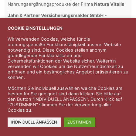
Nahrungsergänungsprodukte der Firma
Natura Vitalis
Jahn & Partner Versicherungsmakler GmbH
-
Versicherungen und Finanzdienstleistungen seit 1986 -
Professioneller Rundumschutz seit über 30 Jahren.
COOKIE EINSTELLUNGEN
Wir verwenden Cookies, welche für die
ordnungsgemäße Funktionsfähigkeit unserer Website
notwendig sind. Diese Cookies stellen anonym
Impressum
Nutzungsbedingungen
grundlegende Funktionalitäten und
Sicherheitsfunktionen der Website sicher. Weiterhin
Datenschutzerklärung
Therapeutenkatalog
Über uns
verwenden wir Cookies um die Nutzerfreundlichkeit zu
erhöhen und ein bestmögliches Angebot präsentieren zu
können.
© 2023 Therapeutennews.de
Möchten Sie individuell auswählen welche Cookies am
besten für Sie geeignet sind dann klicken Sie bitte auf
den Button "INDIVIDUELL ANPASSEN". Durch Klick auf
"ZUSTIMMEN" stimmen Sie der Verwendung aller
Cookies zu.
INDIVIDUELL ANPASSEN
ZUSTIMMEN