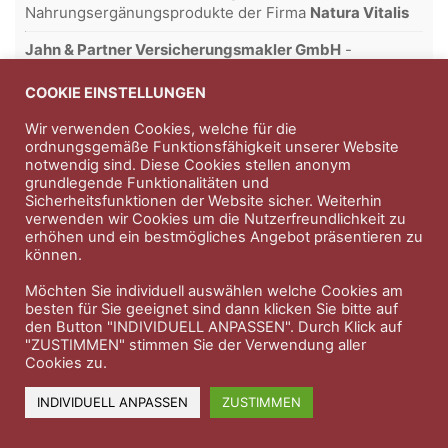
Nahrungsergänungsprodukte der Firma
Natura Vitalis
Jahn & Partner Versicherungsmakler GmbH
-
Versicherungen und Finanzdienstleistungen seit 1986 -
Professioneller Rundumschutz seit über 30 Jahren.
COOKIE EINSTELLUNGEN
Wir verwenden Cookies, welche für die
ordnungsgemäße Funktionsfähigkeit unserer Website
notwendig sind. Diese Cookies stellen anonym
Impressum
Nutzungsbedingungen
grundlegende Funktionalitäten und
Sicherheitsfunktionen der Website sicher. Weiterhin
Datenschutzerklärung
Therapeutenkatalog
Über uns
verwenden wir Cookies um die Nutzerfreundlichkeit zu
erhöhen und ein bestmögliches Angebot präsentieren zu
können.
© 2023 Therapeutennews.de
Möchten Sie individuell auswählen welche Cookies am
besten für Sie geeignet sind dann klicken Sie bitte auf
den Button "INDIVIDUELL ANPASSEN". Durch Klick auf
"ZUSTIMMEN" stimmen Sie der Verwendung aller
Cookies zu.
INDIVIDUELL ANPASSEN
ZUSTIMMEN