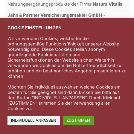
Nahrungsergänungsprodukte der Firma
Natura Vitalis
Jahn & Partner Versicherungsmakler GmbH
-
Versicherungen und Finanzdienstleistungen seit 1986 -
Professioneller Rundumschutz seit über 30 Jahren.
COOKIE EINSTELLUNGEN
Wir verwenden Cookies, welche für die
ordnungsgemäße Funktionsfähigkeit unserer Website
notwendig sind. Diese Cookies stellen anonym
Impressum
Nutzungsbedingungen
grundlegende Funktionalitäten und
Sicherheitsfunktionen der Website sicher. Weiterhin
Datenschutzerklärung
Therapeutenkatalog
Über uns
verwenden wir Cookies um die Nutzerfreundlichkeit zu
erhöhen und ein bestmögliches Angebot präsentieren zu
können.
© 2023 Therapeutennews.de
Möchten Sie individuell auswählen welche Cookies am
besten für Sie geeignet sind dann klicken Sie bitte auf
den Button "INDIVIDUELL ANPASSEN". Durch Klick auf
"ZUSTIMMEN" stimmen Sie der Verwendung aller
Cookies zu.
INDIVIDUELL ANPASSEN
ZUSTIMMEN