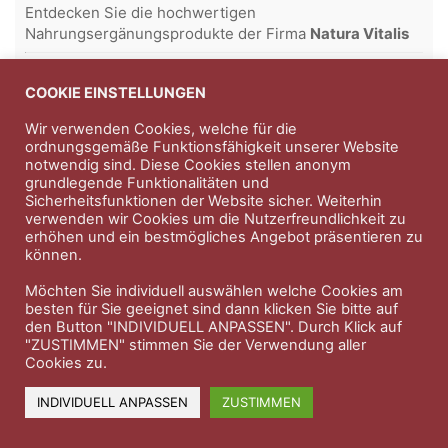
Entdecken Sie die hochwertigen
Nahrungsergänungsprodukte der Firma
Natura Vitalis
Jahn & Partner Versicherungsmakler GmbH
-
Versicherungen und Finanzdienstleistungen seit 1986 -
COOKIE EINSTELLUNGEN
Professioneller Rundumschutz seit über 30 Jahren.
Wir verwenden Cookies, welche für die
ordnungsgemäße Funktionsfähigkeit unserer Website
notwendig sind. Diese Cookies stellen anonym
grundlegende Funktionalitäten und
Impressum
Nutzungsbedingungen
Sicherheitsfunktionen der Website sicher. Weiterhin
verwenden wir Cookies um die Nutzerfreundlichkeit zu
Datenschutzerklärung
Therapeutenkatalog
Über uns
erhöhen und ein bestmögliches Angebot präsentieren zu
können.
© 2023 Therapeutennews.de
Möchten Sie individuell auswählen welche Cookies am
besten für Sie geeignet sind dann klicken Sie bitte auf
den Button "INDIVIDUELL ANPASSEN". Durch Klick auf
"ZUSTIMMEN" stimmen Sie der Verwendung aller
Cookies zu.
INDIVIDUELL ANPASSEN
ZUSTIMMEN