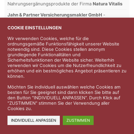
Nahrungsergänungsprodukte der Firma
Natura Vitalis
Jahn & Partner Versicherungsmakler GmbH
-
Versicherungen und Finanzdienstleistungen seit 1986 -
Professioneller Rundumschutz seit über 30 Jahren.
COOKIE EINSTELLUNGEN
Wir verwenden Cookies, welche für die
ordnungsgemäße Funktionsfähigkeit unserer Website
notwendig sind. Diese Cookies stellen anonym
Impressum
Nutzungsbedingungen
grundlegende Funktionalitäten und
Sicherheitsfunktionen der Website sicher. Weiterhin
Datenschutzerklärung
Therapeutenkatalog
Über uns
verwenden wir Cookies um die Nutzerfreundlichkeit zu
erhöhen und ein bestmögliches Angebot präsentieren zu
können.
© 2023 Therapeutennews.de
Möchten Sie individuell auswählen welche Cookies am
besten für Sie geeignet sind dann klicken Sie bitte auf
den Button "INDIVIDUELL ANPASSEN". Durch Klick auf
"ZUSTIMMEN" stimmen Sie der Verwendung aller
Cookies zu.
INDIVIDUELL ANPASSEN
ZUSTIMMEN