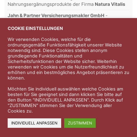
Nahrungsergänungsprodukte der Firma
Natura Vitalis
Jahn & Partner Versicherungsmakler GmbH
-
Versicherungen und Finanzdienstleistungen seit 1986 -
Professioneller Rundumschutz seit über 30 Jahren.
COOKIE EINSTELLUNGEN
Wir verwenden Cookies, welche für die
ordnungsgemäße Funktionsfähigkeit unserer Website
notwendig sind. Diese Cookies stellen anonym
Impressum
Nutzungsbedingungen
grundlegende Funktionalitäten und
Sicherheitsfunktionen der Website sicher. Weiterhin
Datenschutzerklärung
Therapeutenkatalog
Über uns
verwenden wir Cookies um die Nutzerfreundlichkeit zu
erhöhen und ein bestmögliches Angebot präsentieren zu
können.
© 2023 Therapeutennews.de
Möchten Sie individuell auswählen welche Cookies am
besten für Sie geeignet sind dann klicken Sie bitte auf
den Button "INDIVIDUELL ANPASSEN". Durch Klick auf
"ZUSTIMMEN" stimmen Sie der Verwendung aller
Cookies zu.
INDIVIDUELL ANPASSEN
ZUSTIMMEN