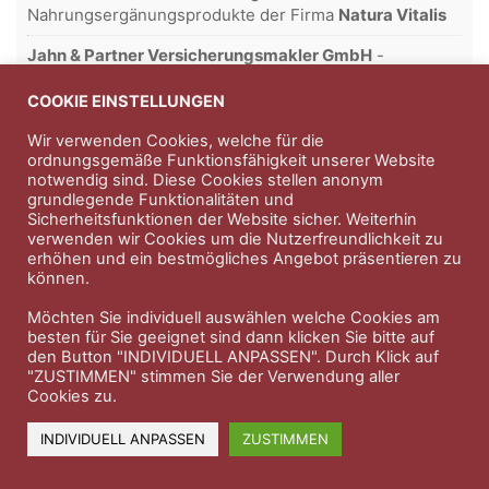
Nahrungsergänungsprodukte der Firma
Natura Vitalis
Jahn & Partner Versicherungsmakler GmbH
-
Versicherungen und Finanzdienstleistungen seit 1986 -
Professioneller Rundumschutz seit über 30 Jahren.
COOKIE EINSTELLUNGEN
Wir verwenden Cookies, welche für die
ordnungsgemäße Funktionsfähigkeit unserer Website
notwendig sind. Diese Cookies stellen anonym
Impressum
Nutzungsbedingungen
grundlegende Funktionalitäten und
Sicherheitsfunktionen der Website sicher. Weiterhin
Datenschutzerklärung
Therapeutenkatalog
Über uns
verwenden wir Cookies um die Nutzerfreundlichkeit zu
erhöhen und ein bestmögliches Angebot präsentieren zu
können.
© 2023 Therapeutennews.de
Möchten Sie individuell auswählen welche Cookies am
besten für Sie geeignet sind dann klicken Sie bitte auf
den Button "INDIVIDUELL ANPASSEN". Durch Klick auf
"ZUSTIMMEN" stimmen Sie der Verwendung aller
Cookies zu.
INDIVIDUELL ANPASSEN
ZUSTIMMEN