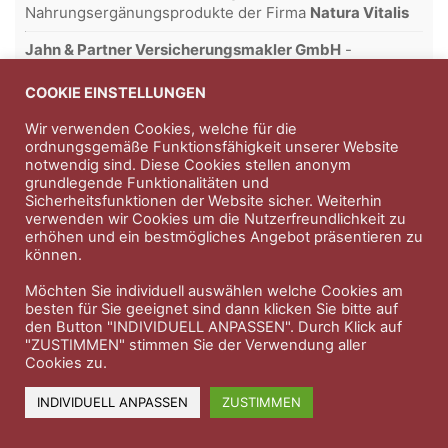
Nahrungsergänungsprodukte der Firma
Natura Vitalis
Jahn & Partner Versicherungsmakler GmbH
-
Versicherungen und Finanzdienstleistungen seit 1986 -
Professioneller Rundumschutz seit über 30 Jahren.
COOKIE EINSTELLUNGEN
Wir verwenden Cookies, welche für die
ordnungsgemäße Funktionsfähigkeit unserer Website
notwendig sind. Diese Cookies stellen anonym
Impressum
Nutzungsbedingungen
grundlegende Funktionalitäten und
Sicherheitsfunktionen der Website sicher. Weiterhin
Datenschutzerklärung
Therapeutenkatalog
Über uns
verwenden wir Cookies um die Nutzerfreundlichkeit zu
erhöhen und ein bestmögliches Angebot präsentieren zu
können.
© 2023 Therapeutennews.de
Möchten Sie individuell auswählen welche Cookies am
besten für Sie geeignet sind dann klicken Sie bitte auf
den Button "INDIVIDUELL ANPASSEN". Durch Klick auf
"ZUSTIMMEN" stimmen Sie der Verwendung aller
Cookies zu.
INDIVIDUELL ANPASSEN
ZUSTIMMEN