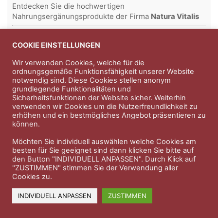
Entdecken Sie die hochwertigen
Nahrungsergänungsprodukte der Firma
Natura Vitalis
Jahn & Partner Versicherungsmakler GmbH
-
Versicherungen und Finanzdienstleistungen seit 1986 -
COOKIE EINSTELLUNGEN
Professioneller Rundumschutz seit über 30 Jahren.
Wir verwenden Cookies, welche für die
ordnungsgemäße Funktionsfähigkeit unserer Website
notwendig sind. Diese Cookies stellen anonym
grundlegende Funktionalitäten und
Impressum
Nutzungsbedingungen
Sicherheitsfunktionen der Website sicher. Weiterhin
verwenden wir Cookies um die Nutzerfreundlichkeit zu
Datenschutzerklärung
Therapeutenkatalog
Über uns
erhöhen und ein bestmögliches Angebot präsentieren zu
können.
© 2023 Therapeutennews.de
Möchten Sie individuell auswählen welche Cookies am
besten für Sie geeignet sind dann klicken Sie bitte auf
den Button "INDIVIDUELL ANPASSEN". Durch Klick auf
"ZUSTIMMEN" stimmen Sie der Verwendung aller
Cookies zu.
INDIVIDUELL ANPASSEN
ZUSTIMMEN