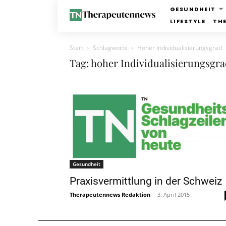
GESUNDHEIT
LIFESTYLE
TH
Start
Schlagworte
Hoher Individualisierungsgrad
Tag: hoher Individualisierungsgr
Gesundheit
Praxisvermittlung in der Schweiz
Therapeutennews Redaktion
-
3. April 2015