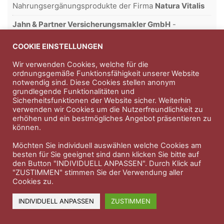
Nahrungsergänungsprodukte der Firma
Natura Vitalis
Jahn & Partner Versicherungsmakler GmbH
-
Versicherungen und Finanzdienstleistungen seit 1986 -
Professioneller Rundumschutz seit über 30 Jahren.
COOKIE EINSTELLUNGEN
Wir verwenden Cookies, welche für die
ordnungsgemäße Funktionsfähigkeit unserer Website
notwendig sind. Diese Cookies stellen anonym
Impressum
Nutzungsbedingungen
grundlegende Funktionalitäten und
Sicherheitsfunktionen der Website sicher. Weiterhin
Datenschutzerklärung
Therapeutenkatalog
Über uns
verwenden wir Cookies um die Nutzerfreundlichkeit zu
erhöhen und ein bestmögliches Angebot präsentieren zu
können.
© 2023 Therapeutennews.de
Möchten Sie individuell auswählen welche Cookies am
besten für Sie geeignet sind dann klicken Sie bitte auf
den Button "INDIVIDUELL ANPASSEN". Durch Klick auf
"ZUSTIMMEN" stimmen Sie der Verwendung aller
Cookies zu.
INDIVIDUELL ANPASSEN
ZUSTIMMEN