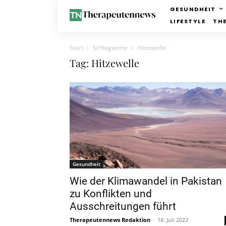
GESUNDHEIT
LIFESTYLE
TH
Start
Schlagworte
Hitzewelle
Tag: Hitzewelle
Gesundheit
Wie der Klimawandel in Pakistan
zu Konflikten und
Ausschreitungen führt
Therapeutennews Redaktion
-
18. Juli 2022