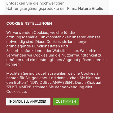
Entdecken Sie die hochwertigen
Nahrungsergänungsprodukte der Firma
Natura Vitalis
Jahn & Partner Versicherungsmakler GmbH
-
Versicherungen und Finanzdienstleistungen seit 1986 -
COOKIE EINSTELLUNGEN
Professioneller Rundumschutz seit über 30 Jahren.
Wir verwenden Cookies, welche für die
ordnungsgemäße Funktionsfähigkeit unserer Website
notwendig sind. Diese Cookies stellen anonym
grundlegende Funktionalitäten und
Impressum
Nutzungsbedingungen
Sicherheitsfunktionen der Website sicher. Weiterhin
verwenden wir Cookies um die Nutzerfreundlichkeit zu
Datenschutzerklärung
Therapeutenkatalog
Über uns
erhöhen und ein bestmögliches Angebot präsentieren zu
können.
© 2023 Therapeutennews.de
Möchten Sie individuell auswählen welche Cookies am
besten für Sie geeignet sind dann klicken Sie bitte auf
den Button "INDIVIDUELL ANPASSEN". Durch Klick auf
"ZUSTIMMEN" stimmen Sie der Verwendung aller
Cookies zu.
INDIVIDUELL ANPASSEN
ZUSTIMMEN