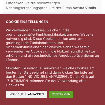
Entdecken Sie die hochwertigen
Nahrungsergänungsprodukte der Firma
Natura Vitalis
Jahn & Partner Versicherungsmakler GmbH
-
Versicherungen und Finanzdienstleistungen seit 1986 -
COOKIE EINSTELLUNGEN
Professioneller Rundumschutz seit über 30 Jahren.
Wir verwenden Cookies, welche für die
ordnungsgemäße Funktionsfähigkeit unserer Website
notwendig sind. Diese Cookies stellen anonym
grundlegende Funktionalitäten und
Impressum
Nutzungsbedingungen
Sicherheitsfunktionen der Website sicher. Weiterhin
verwenden wir Cookies um die Nutzerfreundlichkeit zu
Datenschutzerklärung
Therapeutenkatalog
Über uns
erhöhen und ein bestmögliches Angebot präsentieren zu
können.
© 2023 Therapeutennews.de
Möchten Sie individuell auswählen welche Cookies am
besten für Sie geeignet sind dann klicken Sie bitte auf
den Button "INDIVIDUELL ANPASSEN". Durch Klick auf
"ZUSTIMMEN" stimmen Sie der Verwendung aller
Cookies zu.
INDIVIDUELL ANPASSEN
ZUSTIMMEN