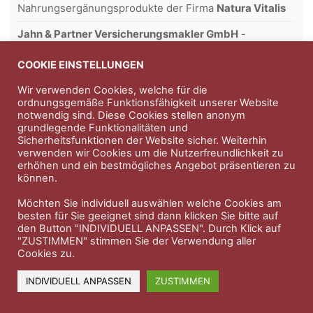
Nahrungsergänungsprodukte der Firma
Natura Vitalis
Jahn & Partner Versicherungsmakler GmbH
-
Versicherungen und Finanzdienstleistungen seit 1986 -
Professioneller Rundumschutz seit über 30 Jahren.
COOKIE EINSTELLUNGEN
Wir verwenden Cookies, welche für die
ordnungsgemäße Funktionsfähigkeit unserer Website
notwendig sind. Diese Cookies stellen anonym
Impressum
Nutzungsbedingungen
grundlegende Funktionalitäten und
Sicherheitsfunktionen der Website sicher. Weiterhin
Datenschutzerklärung
Therapeutenkatalog
Über uns
verwenden wir Cookies um die Nutzerfreundlichkeit zu
erhöhen und ein bestmögliches Angebot präsentieren zu
können.
© 2023 Therapeutennews.de
Möchten Sie individuell auswählen welche Cookies am
besten für Sie geeignet sind dann klicken Sie bitte auf
den Button "INDIVIDUELL ANPASSEN". Durch Klick auf
"ZUSTIMMEN" stimmen Sie der Verwendung aller
Cookies zu.
INDIVIDUELL ANPASSEN
ZUSTIMMEN