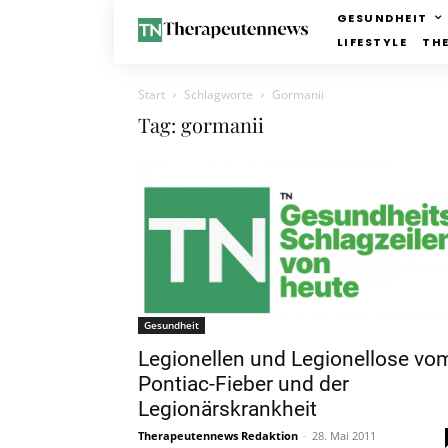
GESUNDHEIT
LIFESTYLE
TH
Start
Schlagworte
Gormanii
Tag: gormanii
Gesundheit
Legionellen und Legionellose vo
Pontiac-Fieber und der
Legionärskrankheit
Therapeutennews Redaktion
-
28. Mai 2011