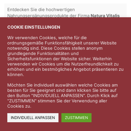
Entdecken Sie die hochwertigen
Nahrungsergänungsprodukte der Firma
Natura Vitalis
Jahn & Partner Versicherungsmakler GmbH
-
COOKIE EINSTELLUNGEN
Versicherungen und Finanzdienstleistungen seit 1986 -
Wir verwenden Cookies, welche für die
Professioneller Rundumschutz seit über 30 Jahren.
ordnungsgemäße Funktionsfähigkeit unserer Website
notwendig sind. Diese Cookies stellen anonym
grundlegende Funktionalitäten und
Sicherheitsfunktionen der Website sicher. Weiterhin
Impressum
Nutzungsbedingungen
verwenden wir Cookies um die Nutzerfreundlichkeit zu
erhöhen und ein bestmögliches Angebot präsentieren zu
Datenschutzerklärung
Therapeutenkatalog
Über uns
können.
Möchten Sie individuell auswählen welche Cookies am
© 2023 Therapeutennews.de
besten für Sie geeignet sind dann klicken Sie bitte auf
den Button "INDIVIDUELL ANPASSEN". Durch Klick auf
"ZUSTIMMEN" stimmen Sie der Verwendung aller
Cookies zu.
INDIVIDUELL ANPASSEN
ZUSTIMMEN