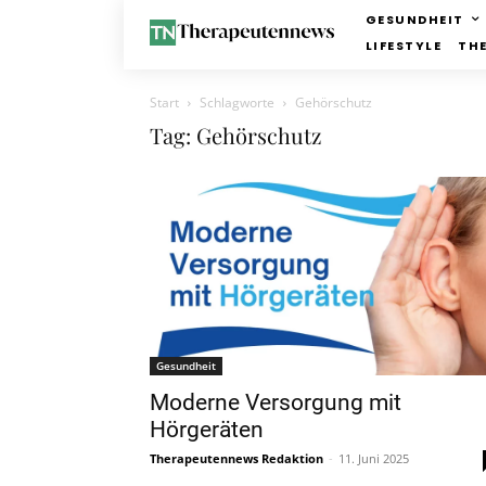
GESUNDHEIT
LIFESTYLE
TH
Start
Schlagworte
Gehörschutz
Tag: Gehörschutz
Gesundheit
Moderne Versorgung mit
Hörgeräten
Therapeutennews Redaktion
-
11. Juni 2025