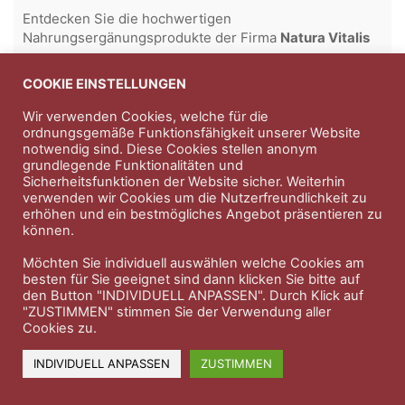
Entdecken Sie die hochwertigen
Nahrungsergänungsprodukte der Firma
Natura Vitalis
Jahn & Partner Versicherungsmakler GmbH
-
COOKIE EINSTELLUNGEN
Versicherungen und Finanzdienstleistungen seit 1986 -
Professioneller Rundumschutz seit über 30 Jahren.
Wir verwenden Cookies, welche für die
ordnungsgemäße Funktionsfähigkeit unserer Website
notwendig sind. Diese Cookies stellen anonym
grundlegende Funktionalitäten und
Sicherheitsfunktionen der Website sicher. Weiterhin
Impressum
Nutzungsbedingungen
verwenden wir Cookies um die Nutzerfreundlichkeit zu
erhöhen und ein bestmögliches Angebot präsentieren zu
Datenschutzerklärung
Therapeutenkatalog
Über uns
können.
© 2023 Therapeutennews.de
Möchten Sie individuell auswählen welche Cookies am
besten für Sie geeignet sind dann klicken Sie bitte auf
den Button "INDIVIDUELL ANPASSEN". Durch Klick auf
"ZUSTIMMEN" stimmen Sie der Verwendung aller
Cookies zu.
INDIVIDUELL ANPASSEN
ZUSTIMMEN