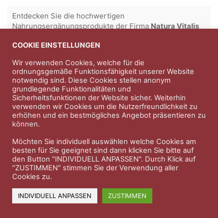
Entdecken Sie die hochwertigen
Nahrungsergänungsprodukte der Firma
Natura Vitalis
Jahn & Partner Versicherungsmakler GmbH
-
COOKIE EINSTELLUNGEN
Versicherungen und Finanzdienstleistungen seit 1986 -
Wir verwenden Cookies, welche für die
Professioneller Rundumschutz seit über 30 Jahren.
ordnungsgemäße Funktionsfähigkeit unserer Website
notwendig sind. Diese Cookies stellen anonym
grundlegende Funktionalitäten und
Sicherheitsfunktionen der Website sicher. Weiterhin
Impressum
Nutzungsbedingungen
verwenden wir Cookies um die Nutzerfreundlichkeit zu
erhöhen und ein bestmögliches Angebot präsentieren zu
Datenschutzerklärung
Therapeutenkatalog
Über uns
können.
Möchten Sie individuell auswählen welche Cookies am
© 2023 Therapeutennews.de
besten für Sie geeignet sind dann klicken Sie bitte auf
den Button "INDIVIDUELL ANPASSEN". Durch Klick auf
"ZUSTIMMEN" stimmen Sie der Verwendung aller
Cookies zu.
INDIVIDUELL ANPASSEN
ZUSTIMMEN