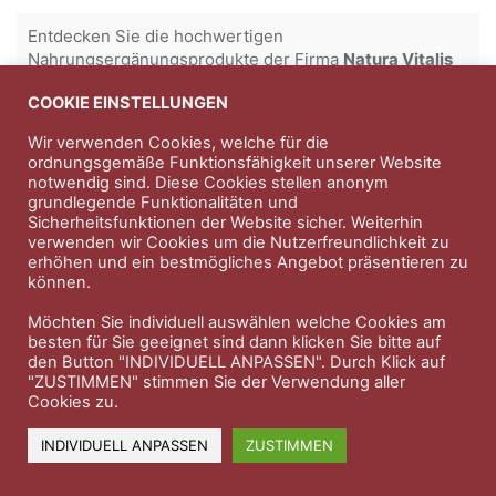
Entdecken Sie die hochwertigen
Nahrungsergänungsprodukte der Firma
Natura Vitalis
Jahn & Partner Versicherungsmakler GmbH
-
COOKIE EINSTELLUNGEN
Versicherungen und Finanzdienstleistungen seit 1986 -
Wir verwenden Cookies, welche für die
Professioneller Rundumschutz seit über 30 Jahren.
ordnungsgemäße Funktionsfähigkeit unserer Website
notwendig sind. Diese Cookies stellen anonym
grundlegende Funktionalitäten und
Sicherheitsfunktionen der Website sicher. Weiterhin
Impressum
Nutzungsbedingungen
verwenden wir Cookies um die Nutzerfreundlichkeit zu
erhöhen und ein bestmögliches Angebot präsentieren zu
Datenschutzerklärung
Therapeutenkatalog
Über uns
können.
Möchten Sie individuell auswählen welche Cookies am
© 2023 Therapeutennews.de
besten für Sie geeignet sind dann klicken Sie bitte auf
den Button "INDIVIDUELL ANPASSEN". Durch Klick auf
"ZUSTIMMEN" stimmen Sie der Verwendung aller
Cookies zu.
INDIVIDUELL ANPASSEN
ZUSTIMMEN