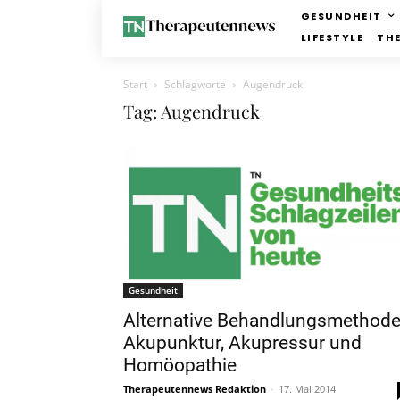
GESUNDHEIT
LIFESTYLE
TH
Start
Schlagworte
Augendruck
Tag: Augendruck
Gesundheit
Alternative Behandlungsmethod
Akupunktur, Akupressur und
Homöopathie
Therapeutennews Redaktion
-
17. Mai 2014