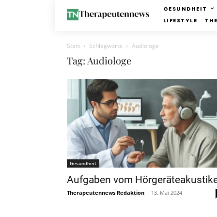
GESUNDHEIT
LIFESTYLE
TH
Start
Schlagworte
Audiologe
Tag: Audiologe
Gesundheit
Aufgaben vom Hörgeräteakustike
Therapeutennews Redaktion
-
13. Mai 2024