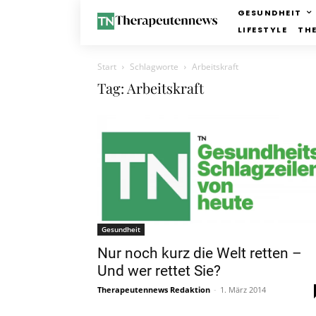
GESUNDHEIT
LIFESTYLE
TH
Start
Schlagworte
Arbeitskraft
Tag: Arbeitskraft
Gesundheit
Nur noch kurz die Welt retten –
Und wer rettet Sie?
Therapeutennews Redaktion
-
1. März 2014